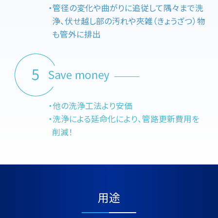
・管径の変化や曲がりに追従して隅々まで洗
浄、伏せ越し部の汚れや夾雑（きょうざつ）物
も管外に排出
・他の洗浄工法より安価
・洗浄による延命化により、管路更新費用を
削減！
用途