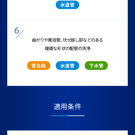
水道管
曲がりや異径管、伏せ越し部などの
ある
複雑な形状の配管の洗浄
管全般
水道管
下水管
適用条件