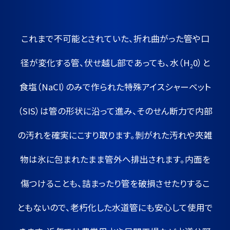
これまで不可能とされていた、折れ曲がった管や口
径が変化する管、伏せ越し部であっても、水（H
0）と
2
食塩（NaCl）のみで作られた
特殊アイスシャーベット
（SIS）は管の形状に沿って進み、そのせん断力で内部
の汚れを確実にこすり取ります。
剝がれた汚れや夾雑
物は氷に包まれたまま管外へ排出されます。
内面を
傷つけることも、詰まったり管を破損させたりするこ
ともないので、老朽化した水道管にも安心して使用で