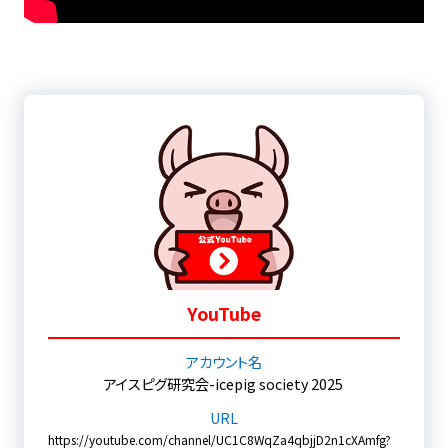
YouTube
アカウント名
アイスピグ研究会-icepig society 2025
URL
https://youtube.com/channel/UC1C8WqZa4qbjjD2n1cXAmfg?