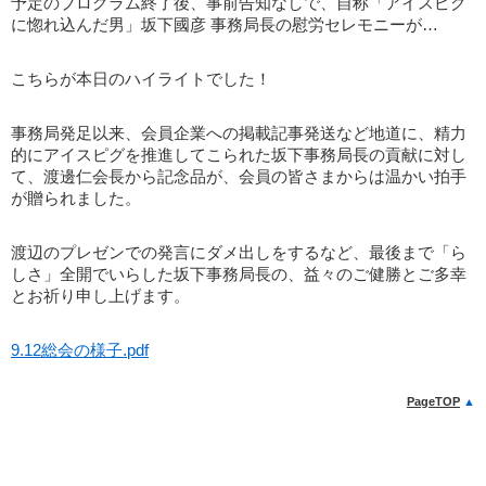
予定のプログラム終了後、事前告知なしで、自称「アイスピグ
に惚れ込んだ男」坂下國彦 事務局長の慰労セレモニーが…
こちらが本日のハイライトでした！
事務局発足以来、会員企業への掲載記事発送など地道に、精力
的にアイスピグを推進してこられた坂下事務局長の貢献に対し
て、渡邊仁会長から記念品が、会員の皆さまからは温かい拍手
が贈られました。
渡辺のプレゼンでの発言にダメ出しをするなど、最後まで「ら
しさ」全開でいらした坂下事務局長の、益々のご健勝とご多幸
とお祈り申し上げます。
9.12総会の様子.pdf
PageTOP
▲