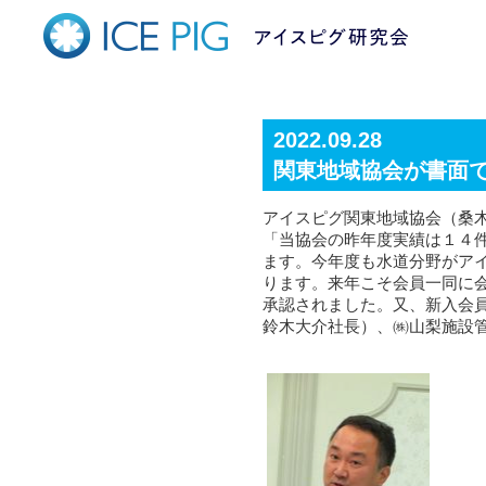
2022.09.28
関東地域協会が書面
アイスピグ関東地域協会（桑
「当協会の昨年度実績は１４
ます。今年度も水道分野がア
ります。来年こそ会員一同に
承認されました。又、新入会
鈴木大介社長）、㈱山梨施設