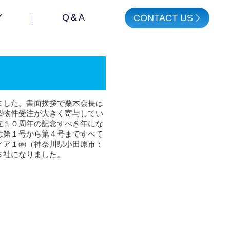
Y
Q＆A
CONTACT US
ました。書面挨拶で桑木会長は
型物件受注が大きく寄与してい
立１０周年の記念すべき年にな
は第１号から第４号まですべて
ィア１㈱（神奈川県小田原市：
６社になりました。