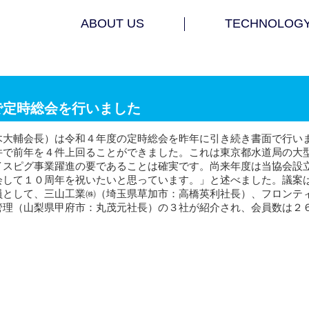
ABOUT US
TECHNOLOG
で定時総会を行いました
木大輔会長）は令和４年度の定時総会を昨年に引き続き書面で行い
件で前年を４件上回ることができました。これは東京都水道局の大
イスピグ事業躍進の要であることは確実です。尚来年度は当協会設
会して１０周年を祝いたいと思っています。」と述べました。議案
員として、三山工業㈱（埼玉県草加市：高橋英利社長）、フロンテ
管理（山梨県甲府市：丸茂元社長）の３社が紹介され、会員数は２