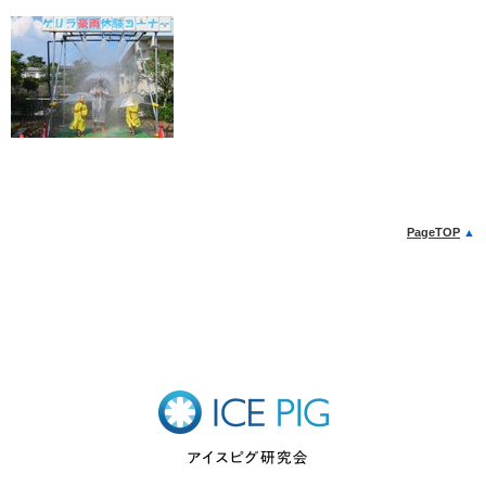
PageTOP
▲