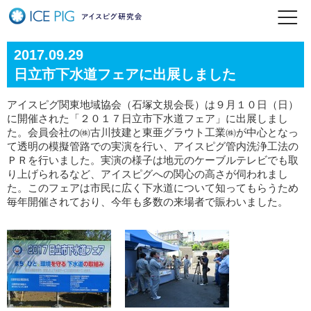
2017.09.29
日立市下水道フェアに出展しました
アイスピグ関東地域協会（石塚文規会長）は９月１０日（日）
に開催された「２０１７日立市下水道フェア」に出展しまし
た。会員会社の㈱古川技建と東亜グラウト工業㈱が中心となっ
て透明の模擬管路での実演を行い、アイスピグ管内洗浄工法の
ＰＲを行いました。実演の様子は地元のケーブルテレビでも取
り上げられるなど、アイスピグへの関心の高さが伺われまし
た。このフェアは市民に広く下水道について知ってもらうため
毎年開催されており、今年も多数の来場者で賑わいました。