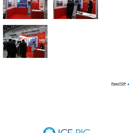
PageTOP
▲